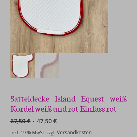
Satteldecke Island Equest weiß
Kordel weiß und rot Einfass rot
67,50
€
47,50
€
Ursprünglicher
Aktueller
Preis
Preis
Versandkosten
inkl. 19 % MwSt.
zzgl.
war:
ist: