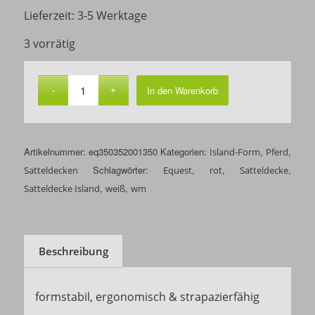
67,50 €
47,50 €.
Lieferzeit:
3-5 Werktage
3 vorrätig
In den Warenkorb
Artikelnummer:
eq350352001350
Kategorien:
,
,
Island-Form
Pferd
Schlagwörter:
,
,
,
Satteldecken
Equest
rot
Satteldecke
,
,
Satteldecke Island
weiß
wm
Beschreibung
formstabil, ergonomisch & strapazierfähig