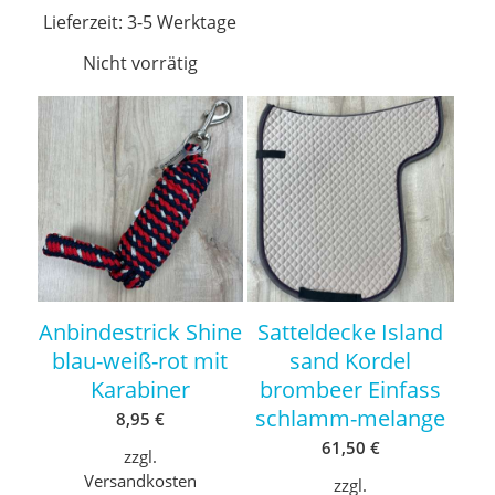
Lieferzeit:
3-5 Werktage
Nicht vorrätig
Anbindestrick Shine
Satteldecke Island
blau-weiß-rot mit
sand Kordel
Karabiner
brombeer Einfass
schlamm-melange
8,95
€
61,50
€
zzgl.
Versandkosten
zzgl.