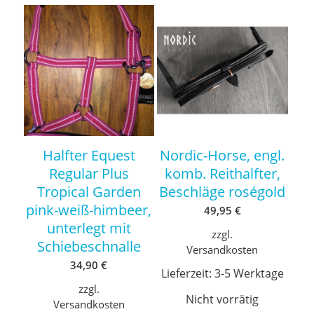
Halfter Equest
Nordic-Horse, engl.
Regular Plus
komb. Reithalfter,
Tropical Garden
Beschläge roségold
pink-weiß-himbeer,
49,95
€
unterlegt mit
zzgl.
Schiebeschnalle
Versandkosten
34,90
€
Lieferzeit:
3-5 Werktage
zzgl.
Nicht vorrätig
Versandkosten