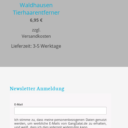
Waldhausen
Tierhaarentferner
6,95
€
zzgl.
Versandkosten
Lieferzeit:
3-5 Werktage
Newsletter Anmeldung
E-Mail
Ich stimme zu, dass meine personenbezogenen Daten genutzt
werden, um werbliche E-Mails von GangSalat.de zu erhalten,
und weiß, dass ich dies jederzeit widerrufen kann.