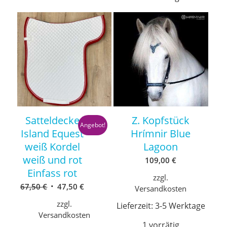
Satteldecke
Z. Kopfstück
Angebot!
Island Equest
Hrímnir Blue
weiß Kordel
Lagoon
weiß und rot
109,00
€
Einfass rot
zzgl.
Ursprünglicher
Aktueller
67,50
€
47,50
€
Versandkosten
Preis
Preis
zzgl.
Lieferzeit:
3-5 Werktage
war:
ist:
Versandkosten
67,50 €
47,50 €.
1 vorrätig