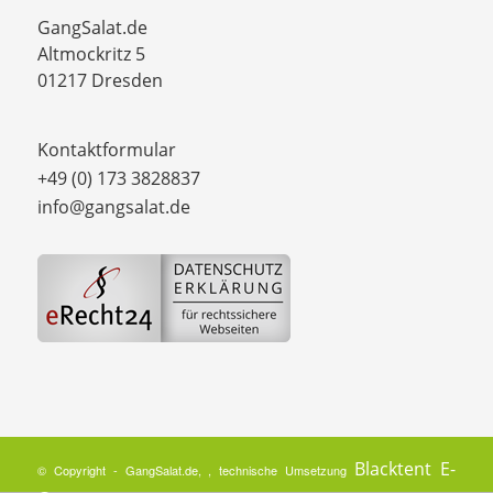
GangSalat.de
Altmockritz 5
01217 Dresden
Kontaktformular
+49 (0) 173 3828837
info@gangsalat.de
Blacktent E-
© Copyright - GangSalat.de, , technische Umsetzung