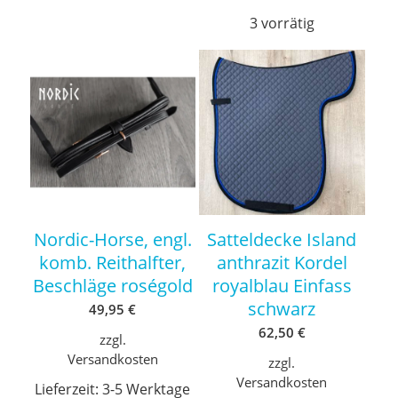
3 vorrätig
Nordic-Horse, engl.
Satteldecke Island
komb. Reithalfter,
anthrazit Kordel
Beschläge roségold
royalblau Einfass
schwarz
49,95
€
62,50
€
zzgl.
Versandkosten
zzgl.
Versandkosten
Lieferzeit:
3-5 Werktage