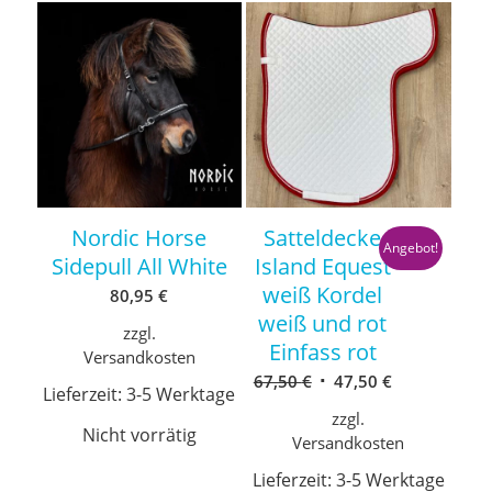
Nordic Horse
Satteldecke
Angebot!
Sidepull All White
Island Equest
weiß Kordel
80,95
€
weiß und rot
zzgl.
Einfass rot
Versandkosten
Ursprünglicher
Aktueller
67,50
€
47,50
€
Lieferzeit:
3-5 Werktage
Preis
Preis
zzgl.
war:
ist:
Nicht vorrätig
Versandkosten
67,50 €
47,50 €.
Lieferzeit:
3-5 Werktage