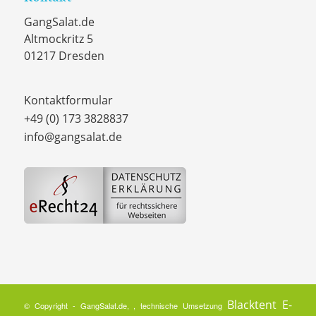
GangSalat.de
Altmockritz 5
01217 Dresden
Kontaktformular
+49 (0) 173 3828837
info@gangsalat.de
Blacktent E-
© Copyright - GangSalat.de, , technische Umsetzung