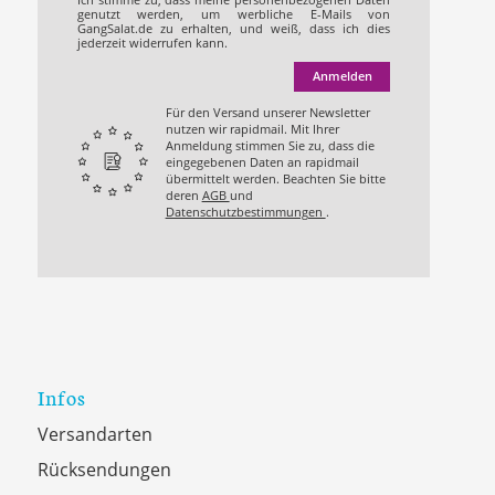
genutzt werden, um werbliche E-Mails von
GangSalat.de zu erhalten, und weiß, dass ich dies
jederzeit widerrufen kann.
Anmelden
Für den Versand unserer Newsletter
nutzen wir rapidmail. Mit Ihrer
Anmeldung stimmen Sie zu, dass die
eingegebenen Daten an rapidmail
übermittelt werden. Beachten Sie bitte
deren
AGB
und
Datenschutzbestimmungen
.
Infos
Versandarten
Rücksendungen