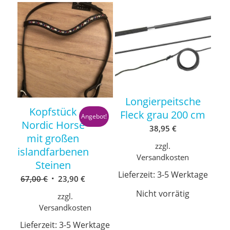
Longierpeitsche
Kopfstück
Fleck grau 200 cm
Angebot!
Nordic Horse
38,95
€
mit großen
zzgl.
islandfarbenen
Versandkosten
Steinen
Lieferzeit:
3-5 Werktage
Ursprünglicher
Aktueller
67,00
€
23,90
€
Preis
Preis
Nicht vorrätig
zzgl.
war:
ist:
Versandkosten
67,00 €
23,90 €.
Lieferzeit:
3-5 Werktage