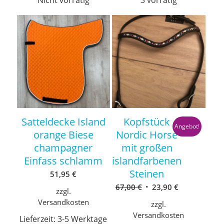
Nicht vorrätig
3 vorrätig
Satteldecke Island
Kopfstück
Angebot!
orange Biese
Nordic Horse
champagner
mit großen
Einfass schlamm
islandfarbenen
Steinen
51,95
€
Ursprünglicher
Aktueller
67,00
€
23,90
€
zzgl.
Preis
Preis
Versandkosten
zzgl.
war:
ist:
Versandkosten
Lieferzeit:
3-5 Werktage
67,00 €
23,90 €.