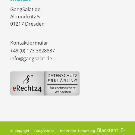
GangSalat.de
Altmockritz 5
01217 Dresden
Kontaktformular
+49 (0) 173 3828837
info@gangsalat.de
Blacktent E-
© Copyright - GangSalat.de, , technische Umsetzung