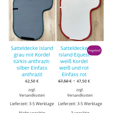
Satteldecke Island
Satteldecke
Angebot!
grau mit Kordel
Island Equest
türkis-anthrazit-
weiß Kordel
silber Einfass
weiß und rot
anthrazit
Einfass rot
Ursprünglicher
Aktueller
62,50
€
67,50
€
47,50
€
Preis
Preis
zzgl.
zzgl.
war:
ist:
Versandkosten
Versandkosten
67,50 €
47,50 €.
Lieferzeit:
3-5 Werktage
Lieferzeit:
3-5 Werktage