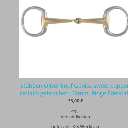
Stübben Olivenkopf Gebiss sweet copper
einfach gebrochen, 12mm, Ringe Edelsta
75,00
€
zzgl.
Versandkosten
Lieferzeit:
3-5 Werktage