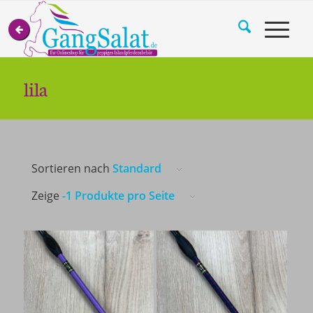
lila
Sortieren nach
Standard
Zeige
-1 Produkte pro Seite